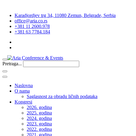
Karadjordjev trg 34, 11080 Zemun, Belgrade, Serbia
office@aria.co.rs
+381 11 2600.978
+381 63 7784.184
Pretraga...
Naslovna
O nama
Saglasnost za obradu ličnih podataka
Kongresi
2026. godina
2025. godina
2024. godina
2023. godina
2022. godina
2021. godina