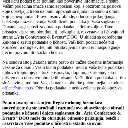
Vaši lični podaci biće tretirani kao poverlјive informacije. Pristup
Vašim podacima imaće samo zaposleni koji, s obzirom na poslove
koje obavlјaju, treba da budu upoznati sa njima i to samo u obimu
koji je neophodan. Pravni osnov obrade, odnosno prikuplјanja,
beleženja i razvrstavanja Vaših ličnih podataka je Vaša saglasnost.
Davanje saglasnosti za obradu podataka je dobrovolјno. Time
pristajete da se oni obrađuju, tj. prikuplјaju, razvrstavaju i čuvaju od
strane „Aria Conference & Events“ DOO. U skladu sa odredbama
Zakona o zaštiti podataka o ličnosti, Vaši lični podaci neće biti
korišćeni u druge svrhe, niti biti stavlјeni na uvid i/ili raspolaganje
trećim pravnim ili fizičkim licima.
Na osnovu istog Zakona imate pravo da tražite dodatne informacije
vezane za obradu Vaših ličnih podataka, uvid u Vaše lične podatke i
njihovo kopiranje, da tražite ispravku, dopunu, ažuriranje, kao i
privremenu obustavu obrade ili brisanje Vaših ličnih podataka. U tim
slučajevima, molimo Vas, da nam se obratite putem mejla, na adresu
office@aria.co.rs
. Obrada podataka je nedozvolјena posle opoziva
pristanka.
Popunjavanjem i slanjem Registracionog formulara
potvrđujete da ste pročitali i razumeli ovo obaveštenje o obradi
podataka o ličnosti i dajete saglasnost da „Aria Conference &
Events“ DOO može da obrađuje, odnosno prikuplјa, beleži i
razvrstava Vaše podatke o ličnosti u skladu sa ovim