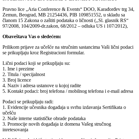
Pravno lice „Aria Conference & Events“ DOO, Karađorđev trg 34,
Zemun, Beograd, MB 21254436, PIB 109851552, u skladu sa
članom 15 Zakona o zaštiti podataka o ličnosti (,,Sl. glasnik RS“
97/2008, 104/2009-dr.zakon, 68/2012 – odluka US i 107/2012),
Obaveštava Vas o sledećem:
Prilikom prijave za učešće na stručnim sastancima Vaši lični podaci
se prikuplјaju kroz Registracioni formular.
Lični podaci koji se prikuplјaju su:
1. Ime i prezime
2. Titula / specijalnost
3. Broj licence
4. Naziv i adresa ustanove u kojoj radite
5. Kontakt podaci: broj telefona / mobilnog telefona i e-mail adresa
Podaci se prikuplјaju radi:
1. Evidencije učesnika događaja u svrhu izdavanja Sertifikata o
učešću
2. Naše interne statističke obrade podataka
3. Promocije novih događaja iz domena Vašeg stručnog
inretesovanja