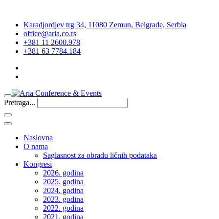
Karadjordjev trg 34, 11080 Zemun, Belgrade, Serbia
office@aria.co.rs
+381 11 2600.978
+381 63 7784.184
Pretraga...
Naslovna
O nama
Saglasnost za obradu ličnih podataka
Kongresi
2026. godina
2025. godina
2024. godina
2023. godina
2022. godina
2021. godina