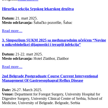
Hirurška sekcija Srpskog lekarskog društva
Datum:
21. mart 2025.
Mesto održavanja:
Šabačko pozorište, Šabac
Read more…
3. Simpozijum SUKM 2025 sa međunarodnim učešćem “Novine
u mikrobiološkoj dijagnostici i terapiji infekcija”
Datum:
21-22. mart 2025.
Mesto održavanja:
Hotel Zlatibor, Zlatibor
Read more…
2nd Belgrade Postgraduate Course Current Interventional
Management Of Gastroesophageal Reflux Disease
Date:
26-27. March 2025.
Venue:
Department for Foregut Surgery, University Hospital for
Digestive Surgery, University Clinical Centre of Serbia, School of
Medicine, University of Belgrade. Belgrade, Serbia