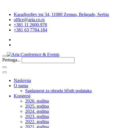
Karadjordjev trg 34, 11080 Zemun, Belgrade, Serbia
office@aria.co.rs
+381 11 2600.978
+381 63 7784.184
Pretraga...
Naslovna
O nama
Saglasnost za obradu ličnih podataka
Kongresi
2026. godina
2025. godina
2024. godina
2023. godina
2022. godina
2021. godina