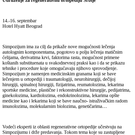
Udruženje za regenerativnu ortopediju Srbije
14.-16. septembar
Hotel Hyatt Beograd
Simpozijum ima za cilj da prikaže nove mogućnosti lečenja
autolognim komponentama, pogotovo u polju lečenja matičnim
ćelijama, derivatima krvi, faktorima rasta, mogućnost primene
koštanih substituenata u svakodnevnoj praksi kao i da se prikazu
tehnike i procedure koje omogućavaju njihovo sprovodjenje.
Simpozijum je namenjen medicinskim granama koji se bave
lečenjem u ortopediji i traumatologiji, neurohirurgiji, dečijoj
hirurgiji, spinalnoj hirurgiji, fizijatrima, reumatolozima, lekarima
sportske medicine, plastične i rekonstruktivne hirurgije, pedijatrima,
ginekolozima, kardiolozima, endokrinolozima, lekarima opšte
medicine kao i lekarima koji se bave naučno- istraživačkim radom
imunolozima, molekularnim biolozima, genetičarima…
Vodeći eksperti iz oblasti regenerativne ortopedije učestvuju na
Simpozijumu i drže predavanja. Tokom tema koje su zastupljene